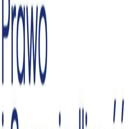
Na skróty
O mnie
Aktualności
Lubelskie
Sejm
Rząd
Media